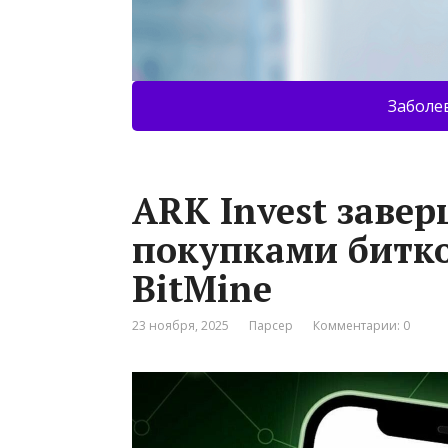
Заболе
ARK Invest заве
покупками биткои
BitMine
23 ноября, 2025
Парсер
Комментарии: 0