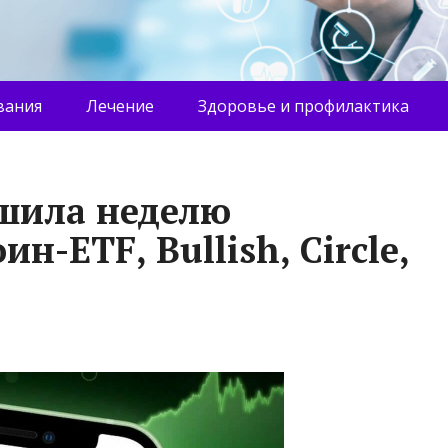
вания
Лечение
Здоровье и профилактика
ршила неделю
н-ETF, Bullish, Circle,