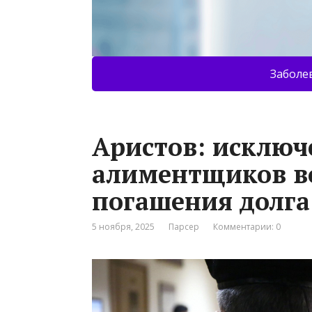
Заболе
Аристов: исключ
алиментщиков во
погашения долга
5 ноября, 2025
Парсер
Комментарии: 0