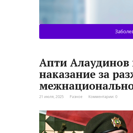
Заболе
Апти Алаудинов 
наказание за ра
межнационально
21 июля, 2025
Разное
Комментарии: 0