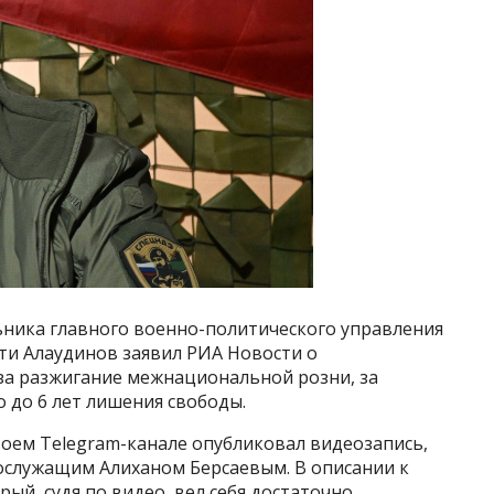
ьника главного военно-политического управления
и Алаудинов заявил РИА Новости о
за разжигание межнациональной розни, за
о до 6 лет лишения свободы.
оем Telegram-канале опубликовал видеозапись,
нослужащим Алиханом Берсаевым. В описании к
рый, судя по видео, вел себя достаточно