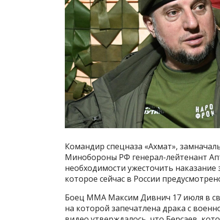
Командир спецназа «Ахмат», замначал
Минобороны РФ генерал-лейтенант Апт
необходимости ужесточить наказание 
которое сейчас в России предусмотрен
Боец ММА Максим Дивнич 17 июля в св
на которой запечатлена драка с воен
видео утверждалось, что Берсаев, кото