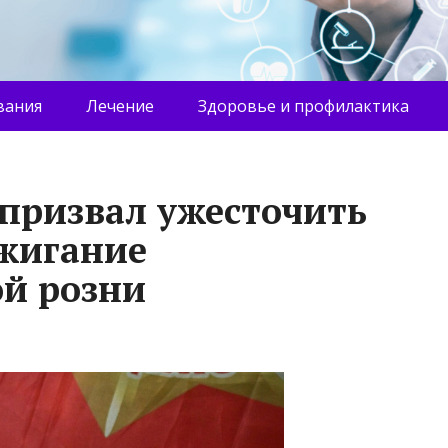
вания
Лечение
Здоровье и профилактика
призвал ужесточить
зжигание
й розни