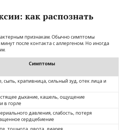
сии: как распознать
рактерным признакам. Обычно симптомы
 минут после контакта с аллергеном. Но иногда
ым.
Симптомы
, сыпь, крапивница, сильный зуд, отек лица и
истящее дыхание, кашель, ощущение
и в горле
ериального давления, слабость, потеря
чащенное сердцебиение
те, тошнота, рвота, диарея