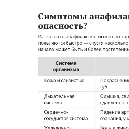
Симптомы анафилак
опасность?
Распознать анафилаксию можно по ха
появляются быстро — спустя несколько
начало может быть и более постепенн
Система
организма
Кожа и слизистые
Покраснение
губ
Дыхательная
Одышка, св
система
сдавленност
Сердечно-
Падение арт
сосудистая система
сознания, у
Желудочно-
Боль в живо