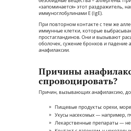
безобидные вещества – аллергены. Пр
«запоминается» этот раздражитель, н
иммуноглобулинами Е (IgE).
При повторном контакте с тем же алле
иммунные клетки, которые выбрасываю
простагландинов. Они и вызывают рас
оболочек, сужение бронхов и падение 
анафилаксии.
Причины анафилакс
спровоцировать?
Причин, вызывающих анафилаксию, дов
Пищевые продукты: орехи, море
Укусы насекомых — например, пч
Лекарственные препараты — нек
Контакт с латексом, у некоторы