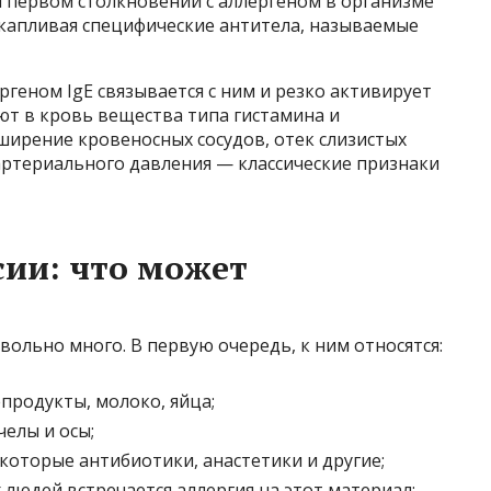
и первом столкновении с аллергеном в организме
акапливая специфические антитела, называемые
ргеном IgE связывается с ним и резко активирует
т в кровь вещества типа гистамина и
ширение кровеносных сосудов, отек слизистых
артериального давления — классические признаки
ии: что может
ольно много. В первую очередь, к ним относятся:
продукты, молоко, яйца;
елы и осы;
оторые антибиотики, анастетики и другие;
х людей встречается аллергия на этот материал;