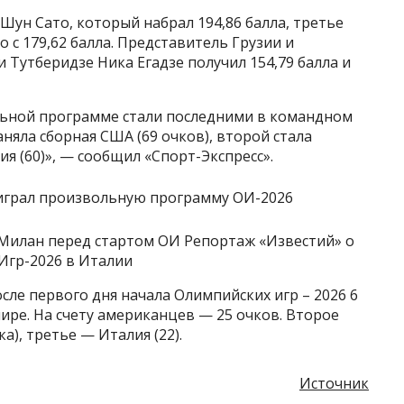
Шун Сато, который набрал 194,86 балла, третье
 с 179,62 балла. Представитель Грузии и
 Тутберидзе Ника Егадзе получил 154,79 балла и
льной программе стали последними в командном
аняла сборная США (69 очков), второй стала
ия (60)», — сообщил «Спорт-Экспресс».
т Милан перед стартом ОИ Репортаж «Известий» о
Игр-2026 в Италии
ле первого дня начала Олимпийских игр – 2026 6
ре. На счету американцев — 25 очков. Второе
а), третье — Италия (22).
Источник