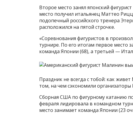
Второе место занял японский фигурист 
место получил итальянец Маттео Риццо
подопечный российского тренера Этери
расположился на пятой строчке.
«Соревнования фигуристов в произво
турнире. По его итогам первое место з
команда Японии (68), а третьей — Итал
Праздник не всегда с тобой: как живе
том, на чем сэкономили организаторы 
Сборная США по фигурному катанию пос
февраля лидировала в командном турни
место занимает команда Японии (23 очк