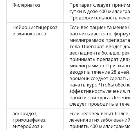
Филяриатоз
Препарат следует принима
сутки в дозе 400 миллигр
Продолжительность лечен
Нейроцистицеркоз
Если вес пациента менее 
и эхинококкоз
рассчитывается по форму
миллиграммов препарата
тела. Препарат вводят два
вес пациента больше, ре
принимать препарат дваж
миллиграммов. При эхино
вводят в течение 28 дней
времени следует сделать
начать курс. Чтобы обес
эффективность лечения, 
пройти три курса. Лечен
следует проводить в тече
аскаридоз,
Если человек весит более
трихоцефалез,
лечения этих заболевани
энтеробиоз и
принять 400 миллиграммо