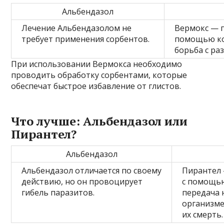
Альбендазол
Лечение Альбендазолом не
Вермокс — г
требует применения сорбентов.
помощью ко
борьба с ра
При использовании Вермокса необходимо
проводить обработку сорбентами, которые
обеспечат быстрое избавление от глистов.
Что лучше: Альбендазол или
Пирантел?
Альбендазол
Альбендазол отличается по своему
Пирантел 
действию, но он провоцирует
с помощью
гибель паразитов.
передача 
организме
их смерть.