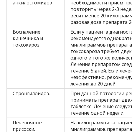
анкилостомидоз
необходимости прием пр
повторить через 2-3 неде
весит менее 20 килограм
разовая доза препарата 
Воспаление
Если у пациента диагност
кишечника и
рекомендуется однократн
токсокароз
миллиграммов препарата
токсокароза требует дву
одного и того же количес
Лечение препаратом след
течение 5 дней. Если леч
неэффективно, рекоменду
лечения до 20 дней.
Стронгилоидоз.
При данной патологии ре
принимать препарат два
таблетке. Лечение следуе
течение одной недели.
Печеночные
На килограмм веса пацие
присоски.
миллиграммов препарата