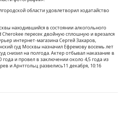
елгородской области удовлетворил ходатайство
осквы находившийся в состоянии алкогольного
d Cherokee пересек двойную сплошную и врезался
курьер интернет-магазина Сергей Захаров,
нский суд Москвы назначил Ефремову восемь лет
уд снизил на полгода. Актер отбывал наказание в
0 года и провел в заключении около 4,5 года из
рев и Арнтгольц развелись11 декабря, 10:16