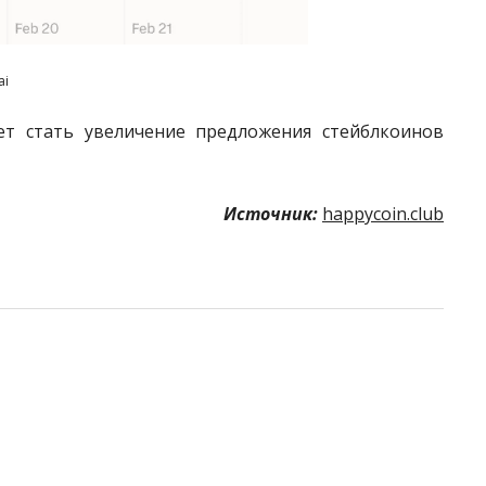
ai
т стать увеличение предложения стейблкоинов
Источник:
happycoin.club