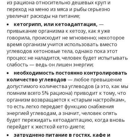
из рациона относительно дешевых круп и
переход на меню из мяса и рыбы серьезно
увеличат расходы на питание;
кетогрипп, или кетоадаптация,
—
привыкание организма к кетозу, как я уже
говорила, происходит не мгновенно; некоторое
время организм учится использовать вместо
углеводов кетоновые тела, однако пока этот
процесс не наладится, человек будет испытывать
слабость — ведь он лишен энергии;
необходимость постоянно контролировать
количество углеводов
— любое превышение
допустимого количества углеводов (а это, как мы
помним всего 5% рациона) приводит к тому, что
организм возвращается к «старым настройкам»,
то есть легко передает функцию снабжения
энергией углеводам, а значит, человек опять
будет пережидать кетоадаптацию, когда вновь
перейдет к жесткой кето-диете;
затруднено питание в гостях, кафе и