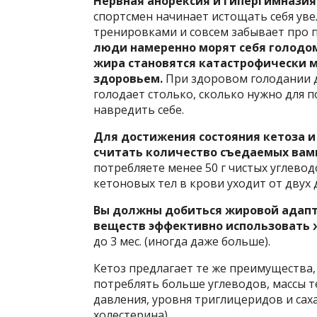
Нервная анорексия и гипергимназия
спортсмен начинает истощать себя ув
тренировками и совсем забывает про 
люди намеренно морят себя голодом
жира становятся катастрофически 
здоровьем.
При здоровом голодании д
голодает столько, сколько нужно для п
навредить себе.
Для достижения состояния кетоза и
считать количество съедаемых вам
потребляете менее 50 г чистых углево
кетоновых тел в крови уходит от двух 
Вы должны добиться жировой адапт
веществ эффективно использовать ж
до 3 мес. (иногда даже больше).
Кетоз предлагает те же преимущества,
потреблять больше углеводов, массы т
давления, уровня триглицеридов и са
холестерина).