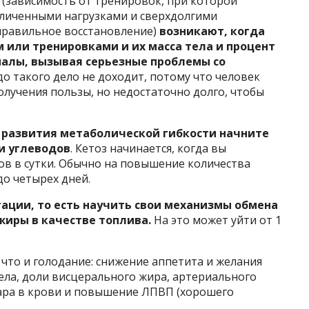
(зависимость от тренировок, при которой
еличенными нагрузками и сверхдолгими
правильное восстановление)
возникают, когда
 или тренировками и их масса тела и процент
малы, вызывая серьезные проблемы со
о такого дело не доходит, потому что человек
олучения пользы, но недостаточно долго, чтобы
 развития метаболической гибкости начните
и углеводов
. Кетоз начинается, когда вы
дов в сутки. Обычно на повышение количества
до четырех дней.
ации, то есть научить свои механизмы обмена
иры в качестве топлива.
На это может уйти от 1
 что и голодание: снижение аппетита и желания
ела, доли висцерального жира, артериального
хара в крови и повышение ЛПВП (хорошего