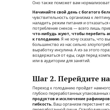
Оно также поможет вам нормализовать
Начинайте свой день с богатого бе
чувствительность организма к лептину.
наладить режим питания и отказаться о
потребление снеков — всего лишь при
что-нибудь жуют, чтобы перебить ап
к голоданию
. Я не хочу сказать, что 
большинство из нас сильно злоупотре
выработку инсулина. А из-за этого гор
воздержаться от еды, сидя перед комп
или в аудитории для занятий.
Шаг 2. Перейдите н
Переход к голоданию пройдет намного 
глубоко переработанных упакованных 
продуктов и исключение рафиниро
гибкость.
Ваш организм перестанет ис
переработанной пище. Освободившись 