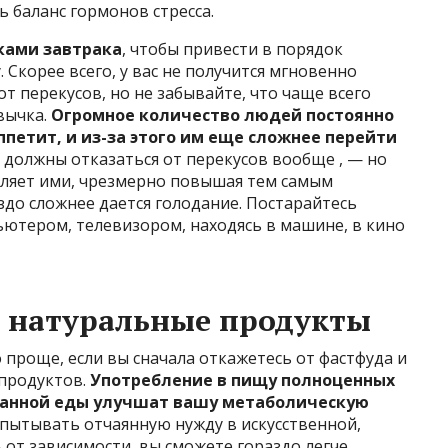
 баланс гормонов стресса.
лками завтрака
, чтобы привести в порядок
 Скорее всего, у вас не получится мгновенно
т перекусов, но не забывайте, что чаще всего
вычка.
Огромное количество людей постоянно
петит, и из-за этого им еще сложнее перейти
вы должны отказаться от перекусов вообще , — но
бляет ими, чрезмерно повышая тем самым
аздо сложнее дается голодание. Постарайтесь
ьютером, телевизором, находясь в машине, в кино
а натуральные продукты
проще, если вы сначала откажетесь от фастфуда и
продуктов.
Употребление в пищу полноценных
ванной еды улучшат вашу метаболическую
пытывать отчаянную нужду в искусственной,
от зависимости, вы сможете гораздо легче