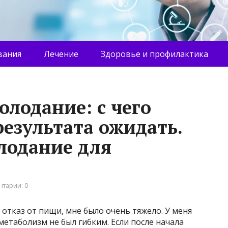
вания
Лечение
Здоровье и профилактика
олодание: с чего
результата ожидать.
лодание для
тарии: 0
 отказ от пищи, мне было очень тяжело. У меня
метаболизм не был гибким. Если после начала