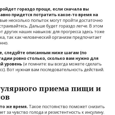
ройдет гораздо проще, если сначала вы
равно придется потратить какое-то время на
ые несколько попыток могут пройти достаточно
сстраивайтесь. Дальше будет гораздо легче. В этом
т других наших навыков: для прогресса здесь тоже
ка, так как человеческий организм предпочитает
нно.
е, следуйте описанным ниже шагам (по
тадии ровно столько, сколько вам нужно для
й уровень
(и помните: вы всегда можете сделать
сс). Вот нужная вам последовательность действий.
егулярного приема пищи и
сов
то же время.
Такое постоянство поможет снизить
т за чувство голода и резистентность к инсулину.