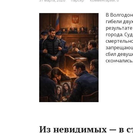
31 марта, 2026
Парсер
Комментарии: 0
В Волгодон
гибели дву
результате
города. Су
смертельно
запрещающи
сбил девуш
скончались
Из невидимых — в с