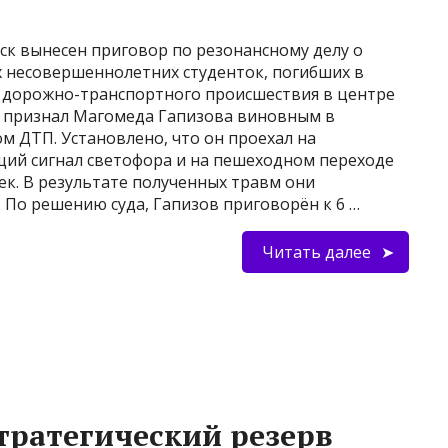
ск вынесен приговор по резонансному делу о
х несовершеннолетних студенток, погибших в
 дорожно-транспортного происшествия в центре
д признал Магомеда Гапизова виновным в
м ДТП. Установлено, что он проехал на
й сигнал светофора и на пешеходном переходе
ек. В результате полученных травм они
. По решению суда, Гапизов приговорён к 6 …
Читать далее
тратегический резерв