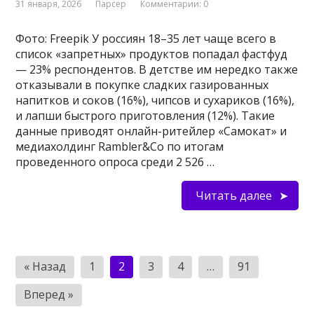
31 января, 2026
Парсер
Комментарии: 0
Фото: Freepik У россиян 18–35 лет чаще всего в
список «запретных» продуктов попадал фастфуд
— 23% респондентов. В детстве им нередко также
отказывали в покупке сладких газированных
напитков и соков (16%), чипсов и сухариков (16%),
и лапши быстрого приготовления (12%). Такие
данные приводят онлайн-ритейлер «Самокат» и
медиахолдинг Rambler&Co по итогам
проведенного опроса среди 2 526 …
Читать далее
Пагинация
« Назад
1
2
3
4
…
91
записей
Вперед »